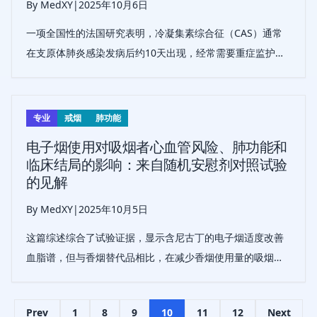
By MedXY
|
2025年10月6日
一项全国性的法国研究表明，冷凝集素综合征（CAS）通常
在支原体肺炎感染发病后约10天出现，经常需要重症监护和
输血，尽管频繁发生静脉血栓栓塞，但总体预后良好，且糖
皮质激素治疗无明显益处。
专业
戒烟
肺功能
电子烟使用对吸烟者心血管风险、肺功能和
临床结局的影响：来自随机安慰剂对照试验
的见解
By MedXY
|
2025年10月5日
这篇综述综合了试验证据，显示含尼古丁的电子烟适度改善
血脂谱，但与香烟替代品相比，在减少香烟使用量的吸烟者
中，对肺功能或其他心血管标志物没有显著影响。
Prev
1
8
9
10
11
12
Next