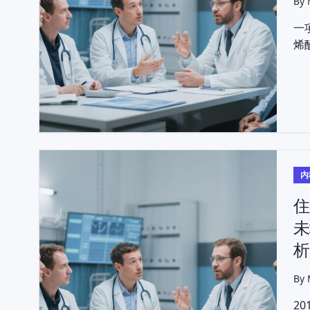
By
一
烯
术
内
住
未
析
By
2