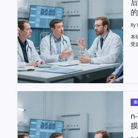
后
的
By
本
受
但
医
n
膜