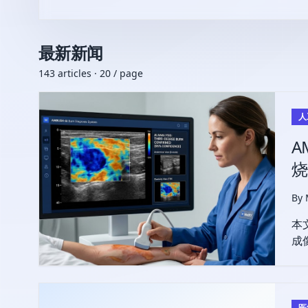
最新新闻
143 articles · 20 / page
人
A
烧
By
本
成
确
医