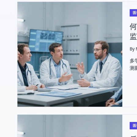
医
何
监
By
多
测
与
医