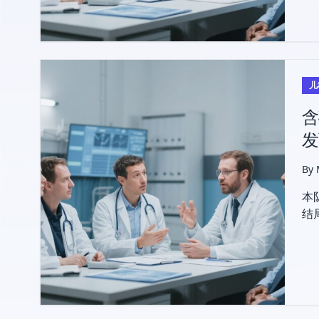
儿
含
发
By
本
结
仍