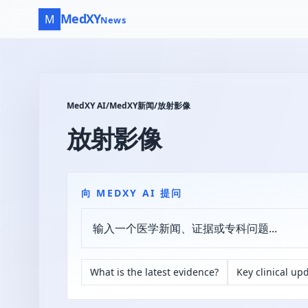
MedXY
M
News
MedXY AI
/
MedXY新闻
/
放射影像
放射影像
向 MEDXY AI 提问
What is the latest evidence?
Key clinical up