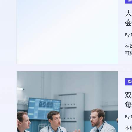
大
会
By
在
可
好
医
双
每
By
本