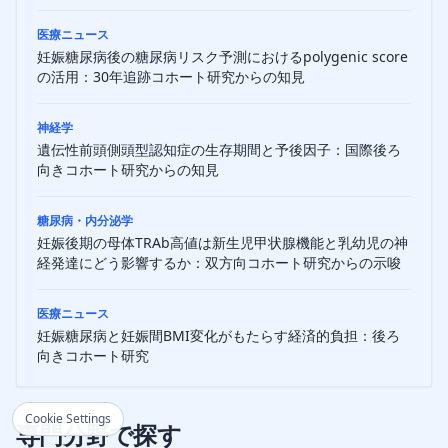
医療ニュース
妊娠糖尿病後の糖尿病リスク予測におけるpolygenic score
の活用：30年追跡コホート研究からの知見
神経学
遺伝性前頭側頭型認知症の生存期間と予後因子：国際後ろ
向きコホート研究からの知見
糖尿病・内分泌学
妊娠後期の母体TRAb高値は新生児甲状腺機能と乳幼児の神
経発達にどう影響するか：双方向コホート研究からの示唆
医療ニュース
妊娠糖尿病と妊娠間BMI変化がもたらす経済的負担：後ろ
向きコホート研究
Cookie Settings
専門分野で探す