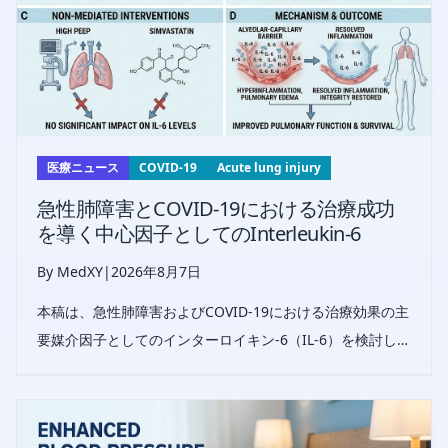
医療ニュース
COVID-19
Acute lung injury
急性肺障害とCOVID-19における治療成功
を導く中心因子としてのInterleukin-6
By MedXY
|
2026年8月7日
本稿は、急性肺障害およびCOVID-19における治療効果の主
要媒介因子としてのインターロイキン-6（IL-6）を検討し、
複数の臨床介入にわたる炎症調節と生存転帰への関与を明
らかにする。