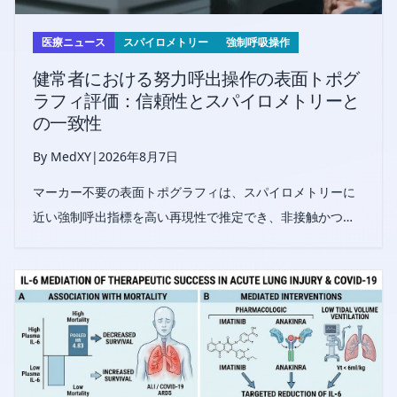
医療ニュース
スパイロメトリー
強制呼吸操作
健常者における努力呼出操作の表面トポグ
ラフィ評価：信頼性とスパイロメトリーと
の一致性
By MedXY
|
2026年8月7日
マーカー不要の表面トポグラフィは、スパイロメトリーに
近い強制呼出指標を高い再現性で推定でき、非接触かつ実
施可能な肺機能検査の代替法として、健常者や従来のスパ
イロメトリー実施が困難な集団に有用である。