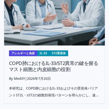
アレルギーと免疫
IL-33
ST2受容体
COPD肺におけるIL-33/ST2異常の鍵を握る
マスト細胞と内皮細胞の役割
By MedXY
|
2026年7月20日
本研究は、COPD肺におけるIL-33およびその受容体バリア
ントST2L・sST2の細胞別発現パターンを明らかにし、遠位
肺の免疫応答におけるマスト細胞と内皮細胞の重要性を示
した。