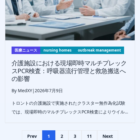
医療ニュース
nursing homes
outbreak management
介護施設における現場即時マルチプレック
スPCR検査：呼吸器流行管理と救急搬送へ
の影響
By MedXY
|
2026年7月9日
トロントの介護施設で実施されたクラスター無作為化試験
では、現場即時のマルチプレックスPCR検査によりウイル
ス検出が改善し、呼吸器流行時の救急外来搬送が減少した
一方、流行の規模や頻度は変わらなかった。
Prev
1
2
3
11
Next