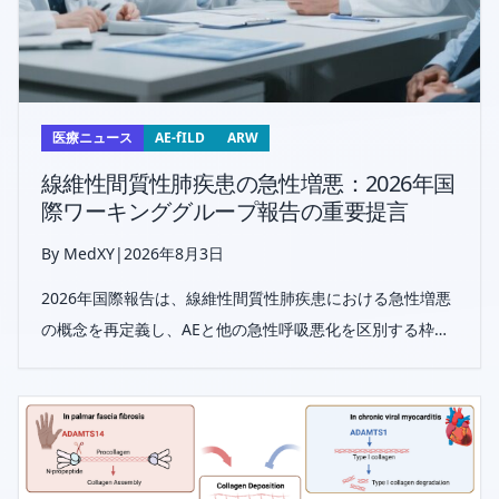
医療ニュース
AE-fILD
ARW
線維性間質性肺疾患の急性増悪：2026年国
際ワーキンググループ報告の重要提言
By MedXY
|
2026年8月3日
2026年国際報告は、線維性間質性肺疾患における急性増悪
の概念を再定義し、AEと他の急性呼吸悪化を区別する枠組
みを提案するとともに、診断・治療・試験設計・研究の優
先課題を示しています。