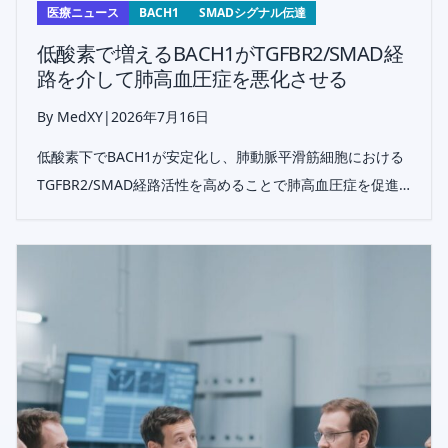
医療ニュース
BACH1
SMADシグナル伝達
低酸素で増えるBACH1がTGFBR2/SMAD経
路を介して肺高血圧症を悪化させる
By MedXY
|
2026年7月16日
低酸素下でBACH1が安定化し、肺動脈平滑筋細胞における
TGFBR2/SMAD経路活性を高めることで肺高血圧症を促進
することが示された。BACH1はPHに対する有望な治療標的
となる可能性がある。