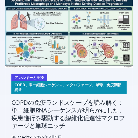
アレルギーと免疫
COPD、単一細胞シーケンス、マクロファージ、単球、免疫調節
異常
COPDの免疫ランドスケープを読み解く：
単一細胞RNAシーケンスが明らかにした、
疾患進行を駆動する線維化促進性マクロフ
ァージと単球ニッチ
By MedXY
|
2026年8月5日