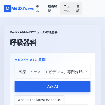
ホー
動画解
ニュ
言
MedXY
M
News
ム
説
ース
語
MedXY AI
/
MedXYニュース
/
呼吸器科
呼吸器科
MEDXY AIに質問
Ask AI
What is the latest evidence?