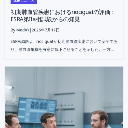
医療ニュース
初期肺血管疾患におけるriociguatの評価：
ESRA第IIa相試験からの知見
By MedXY
|
2026年7月17日
ESRA試験は、riociguatが初期肺血管疾患において安全であ
り、肺血管抵抗を有意に低下させることを示した。一方
で、本早期病期の大半が結合組織疾患関連である集団で
は、副次的な有益性は依然として未証明であった。