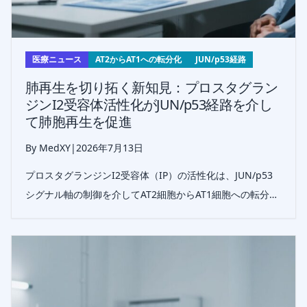
医療ニュース
AT2からAT1への転分化
JUN/p53経路
肺再生を切り拓く新知見：プロスタグラン
ジンI2受容体活性化がJUN/p53経路を介し
て肺胞再生を促進
By MedXY
|
2026年7月13日
プロスタグランジンI2受容体（IP）の活性化は、JUN/p53
シグナル軸の制御を介してAT2細胞からAT1細胞への転分化
を促進し、肺胞上皮再生を高めることで、肺損傷および線
維化に対する有望な治療標的となる。