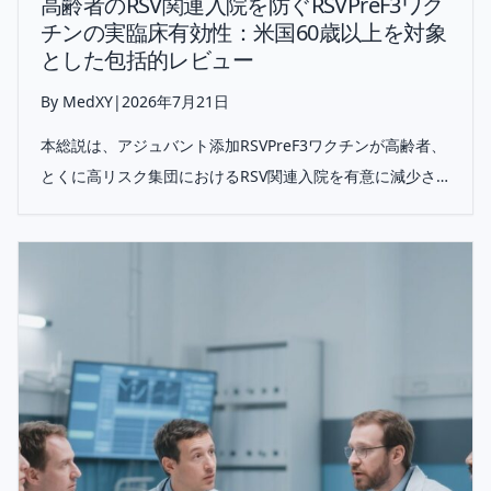
高齢者のRSV関連入院を防ぐRSVPreF3ワク
チンの実臨床有効性：米国60歳以上を対象
とした包括的レビュー
By MedXY
|
2026年7月21日
本総説は、アジュバント添加RSVPreF3ワクチンが高齢者、
とくに高リスク集団におけるRSV関連入院を有意に減少さ
せる高い実臨床有効性を示すエビデンスを統合し、RSV疾
患負担の軽減における同ワクチンの重要な役割を支持す
る。