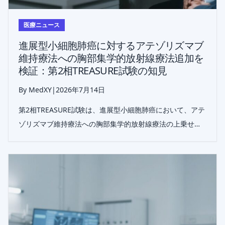
医療ニュース
進展型小細胞肺癌に対するアテゾリズマブ
維持療法への胸部集学的放射線療法追加を
検証：第2相TREASURE試験の知見
By MedXY
|
2026年7月14日
第2相TREASURE試験は、進展型小細胞肺癌において、アテ
ゾリズマブ維持療法への胸部集学的放射線療法の上乗せを
検討したが、生存利益は示されず、毒性増加が明らかとな
った。慎重な患者選択の重要性が示唆される。