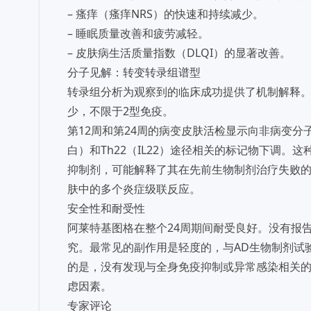
– 瘙痒（瘙痒NRS）的快速和持续减少。
– 睡眠质量改善和疲劳减轻。
– 皮肤病生活质量指数（DLQI）的显著改善。
分子见解：转变转录组谱型
转录组分析为观察到的临床成功提供了机制解释
少，不限于2型免疫。
第12周和第24周的病变皮肤活检显示向非病变分子谱
白）和Th22（IL22）途径相关的标记物下调
抑制剂，可能解释了其在先前生物制剂治疗失败的患
肤中的多个炎症级联反应。
安全性和耐受性
阿莱特基图格在整个24周期间耐受良好。没有报告
究。最常见的副作用是轻度的，与AD生物制剂试
的是，没有发现与全身免疫抑制或异常感染相关
虑因素。
专家评论