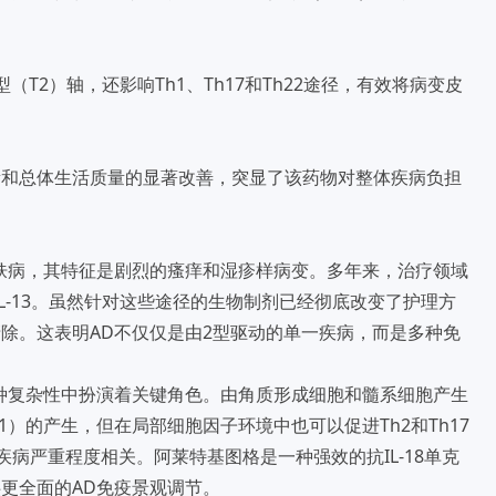
T2）轴，还影响Th1、Th17和Th22途径，有效将病变皮
量和总体生活质量的显著改善，突显了该药物对整体疾病负担
肤病，其特征是剧烈的瘙痒和湿疹样病变。多年来，治疗领域
和IL-13。虽然针对这些途径的生物制剂已经彻底改变了护理方
除。这表明AD不仅仅是由2型驱动的单一疾病，而是多种免
员，在这种复杂性中扮演着关键角色。由角质形成细胞和髓系细胞产生
Th1）的产生，但在局部细胞因子环境中也可以促进Th2和Th17
与疾病严重程度相关。阿莱特基图格是一种强效的抗IL-18单克
更全面的AD免疫景观调节。