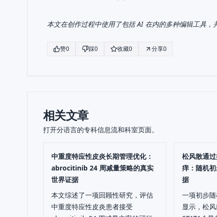
本文在创作过程中使用了包括 AI 在内的多种编辑工具
赞
0
踩
0
收藏
0
分享
0
相关文章
打开分语言的专科信息流和科室页面。
中重度特应性皮炎长期管理优化：
松风散通过
abrocitinib 24 周减量策略的真实
痒：随机初
世界证据
据
本文综述了一项回顾性研究，评估
一项初步随
中重度特应性皮炎患者接受
显示，松风