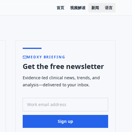
首页
视频解读
新闻
语言
MEDXY BRIEFING
Get the free newsletter
Evidence-led clinical news, trends, and
analysis—delivered to your inbox.
Work email address
Sign up