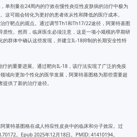
，单剂量在24周内的疗效在慢性炎症性皮肤病的治疗中极为
次。这可能会转化为更好的患者依从性和降低的医疗成本。
行治疗靶点的观点。通过调节Th1和Th17/22途径，阿莱特基图
异质性。然而，临床医生必须注意，这是一项小规模的早期研
的群体中确认这些发现，并建立IL-18抑制的长期安全性特
治疗的重要进展。通过靶向IL-18，该疗法实现了广泛的免疫
该领域向更加个性化的医学发展，阿莱特基图格为那些需要超
者提供了新的治疗途径。
t al. 抗IL-18抗体阿莱特基图格在成人特应性皮炎中的临床和分子效应。过
all.70172。Epub 2025年12月18日。PMID: 41410194。