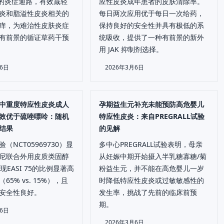
介导的炎症通路，有效减轻
应性皮炎成年患者的皮肤清除率。
炎和脂溢性皮炎相关的
每日两次应用优于每日一次给药，
痒，为难治性皮肤炎症
保持良好的安全性并具有极低的系
有前景的循证草药干预
统吸收，提供了一种有前景的新外
用 JAK 抑制剂选择。
月6日
2026年3月6日
中重度特应性皮炎成人
孕期益生元补充未能预防高危婴儿
效优于硫唑嘌呤：随机
特应性皮炎：来自PREGRALL试验
结果
的见解
（NCT05969730）显
多中心PREGRALL试验表明，母亲
尼联合外用皮质类固醇
从妊娠中期开始摄入半乳糖寡糖/菊
现EASI 75的比例显著高
粉益生元，并不能在高危婴儿一岁
65% vs. 15%），且
时降低特应性皮炎或过敏敏感性的
安全性良好。
发生率，挑战了先前的临床前预
期。
月6日
2026年3月6日