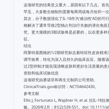
这项研究的结果意义重大，原因有以下几点。首先
罕见，大多数生物制剂需要每两周或每月给药一
其次，分子数据强化了IL-18作为‘难治性’AD的可
格解决了通常导致2型独占剂治疗失败的潜在免疫
究。更大规模的3期试验将是必要的，以在更多样化
征。
结论
阿莱特基图格的1/2期研究标志着特应性皮炎精准
调节效果，转化为深入且持久的临床反应。随着
过2型抑制才能实现清晰皮肤和更好生活质量的患
资助和临床试验信息
这项研究由赛诺菲和再生元制药公司资助。
ClinicalTrials.gov标识符：NCT04642430。
参考文献
Ellis J, Fortunato L, Wajdner H, e
敏。2026年2月；81(2):539-551。doi: 10.1111/