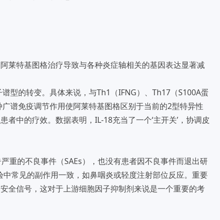
。阿莱特基图格治疗导致与各种炎症轴相关的基因表达显著减
型的转变。具体来说，与Th1（IFNG）、Th17（S100A蛋
。这种广谱免疫调节作用使阿莱特基图格区别于当前的2型特异性
者中的疗效。数据表明，IL-18充当了一个‘主开关’，协调皮
严重的不良事件（SAEs），也没有患者因不良事件而退出研
验中常见的副作用一致，如鼻咽炎或轻度注射部位反应。重要
的安全信号，这对于上游细胞因子抑制剂来说是一个重要的考