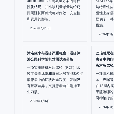
abrocitinib 24 周减量方案的可行
STAT1
性及结局，并比较剂量减量与给药
与特应性皮
间隔延长两种策略对疗效、安全性
慢性上身瘙
和费用的影响。
提供了一种
措施。
2026年7月13日
2026年3
沐浴频率与湿疹严重程度：湿疹沐
巴瑞替尼在
浴公民科学随机对照试验分析
患者中的疗
头对头试验
一项实用随机对照试验（RCT）比
较了每周沐浴和每日沐浴在438名湿
一项随机试验
疹患者中的症状严重程度，发现没
示，巴瑞替
有显著差异，支持患者自主选择卫
在12周内实
生习惯。
于硫唑嘌呤（
两种治疗的
2026年3月6日
2026年3