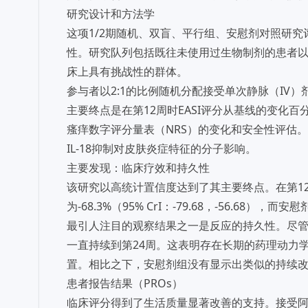
研究设计和方法学
这项1/2期随机、双盲、平行组、安慰剂对照研究
性。研究队列包括既往未使用过生物制剂的患者
床上具有挑战性的群体。
参与者以2:1的比例随机分配接受单次静脉（IV）剂量
主要终点是在第12周时EASI评分从基线的变化百分
瘙痒数字评分量表（NRS）的变化和安全性评估
IL-18抑制对皮肤炎症特征的分子影响。
主要发现：临床疗效和持久性
该研究以高统计置信度达到了其主要终点。在第12周
为-68.3%（95% CrI：-79.68，-56.68），而安慰剂
最引人注目的观察结果之一是反应的持久性。尽
一直持续到第24周。这表明存在长期的药理动力
置。相比之下，安慰剂组没有显示出类似的持续
患者报告结果（PROs）
临床评分得到了生活质量显著改善的支持。接受