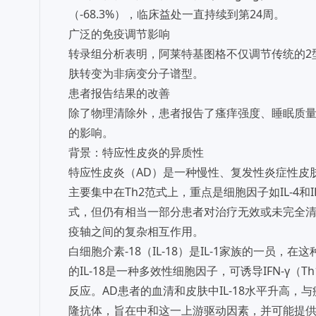
（-68.3%），临床益处一直持续到第24周。
广泛的免疫调节影响
转录组分析表明，阿莱特基图格不仅调节传统的2型（
肤转变为非病变分子谱型。
患者报告结果的改善
除了物理清除外，患者报告了瘙痒强度、睡眠质
的影响。
背景：特应性皮炎的异质性
特应性皮炎（AD）是一种慢性、复发性炎症性皮
主要集中在Th2范式上，重点是细胞因子如IL-4
式，但仍有相当一部分患者对治疗无效或未完全清
疫轴之间的复杂相互作用。
白细胞介素-18（IL-18）是IL-1家族的一
的IL-18是一种多效性细胞因子，可诱导IFN-γ（
反应。AD患者的血清和皮肤中IL-18水平升高，
隆抗体，旨在中和这一上游驱动因素，并可能提供