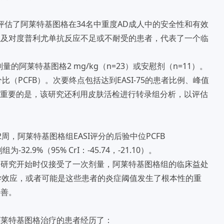
评估了阿莱特基图格在34名中重度AD成人中的安全性和有效
以及对度普利尤单抗反应不足或不耐受的患者，代表了一个临
的阿莱特基图格2 mg/kg（n=23）或安慰剂（n=11）。
比（PCFB）。次要终点包括达到EASI-75的患者比例、峰值
。重要的是，该研究还利用皮肤活检进行转录组分析，以评估
，阿莱特基图格组EASI评分的后验中位PCFB
组为-32.9%（95% CrI：-45.74，-21.10）。
管研究开始时仅接受了一次剂量，阿莱特基图格组的临床益处
学效应，或者可能是这些患者的炎症阈值发生了根本性的重
改善。
阿莱特基图格治疗的患者经历了：