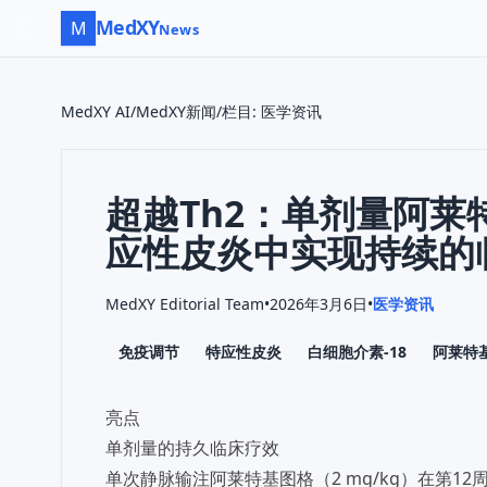
MedXY
M
News
MedXY AI
/
MedXY新闻
/
栏目
:
医学资讯
超越Th2：单剂量阿莱特
应性皮炎中实现持续的
MedXY Editorial Team
•
2026年3月6日
•
医学资讯
免疫调节
特应性皮炎
白细胞介素-18
阿莱特
亮点
单剂量的持久临床疗效
单次静脉输注阿莱特基图格（2 mg/kg）在第1