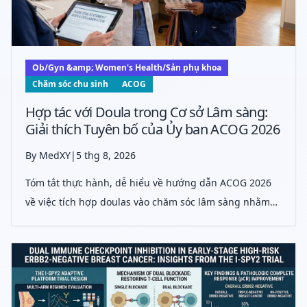
Ob/Gyn &amp; Women's Health/Sản phụ khoa
Chăm sóc chu sinh
ACOG
Hợp tác với Doula trong Cơ sở Lâm sàng:
Giải thích Tuyên bố của Ủy ban ACOG 2026
By MedXY
|
5 thg 8, 2026
Tóm tắt thực hành, dễ hiểu về hướng dẫn ACOG 2026
về việc tích hợp doulas vào chăm sóc lâm sàng nhằm
cải thiện kết cục chu sinh, công bằng, giao tiếp và hiệu
quả hệ thống.