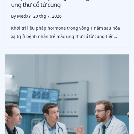
ung thư cổ tử cung
By MedXY
|
20 thg 7, 2026
Khởi trị liệu pháp hormone trong vòng 1 năm sau hóa
xạ trị ở bệnh nhân trẻ mắc ung thư cổ tử cung tiến
triển tại chỗ có liên quan với giảm nguy cơ chuyển hóa,
xương và mạch máu não, đồng thời cải thiện sống còn
mà không làm tăng tổn hại về