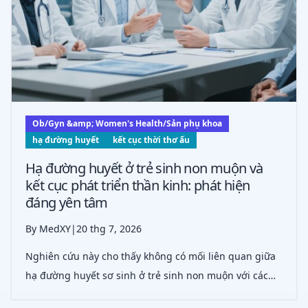
Ob/Gyn &amp; Women's Health/Sản phụ khoa
hạ đường huyết
kết cục thời thơ ấu
Hạ đường huyết ở trẻ sinh non muộn và
kết cục phát triển thần kinh: phát hiện
đáng yên tâm
By MedXY
|
20 thg 7, 2026
Nghiên cứu này cho thấy không có mối liên quan giữa
hạ đường huyết sơ sinh ở trẻ sinh non muộn với các
kết cục phát triển thần kinh bất lợi ở tuổi 6 hoặc lớn