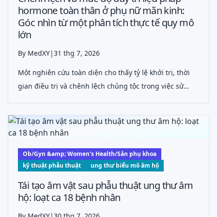
hormone toàn thân ở phụ nữ mãn kinh:
Góc nhìn từ một phân tích thực tế quy mô
lớn
By MedXY
|
31 thg 7, 2026
Một nghiên cứu toàn diện cho thấy tỷ lệ khởi trị, thời
gian điều trị và chênh lệch chủng tộc trong việc sử
dụng liệu pháp hormone toàn thân ở phụ nữ mãn
kinh, nhấn mạnh những khoảng trống chăm sóc quan
trọng và nhu cầu can thiệp công bằng.
Ob/Gyn &amp; Women's Health/Sản phụ khoa
kỹ thuật phẫu thuật
ung thư biểu mô âm hộ
Tái tạo âm vật sau phẫu thuật ung thư âm
hộ: loạt ca 18 bệnh nhân
By MedXY
|
30 thg 7, 2026