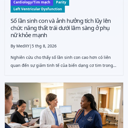
Cardiology/Tim mạch
Parity
Left Ventricular Dysfunction
Số lần sinh con và ảnh hưởng tích lũy lên
chức năng thất trái dưới lâm sàng ở phụ
nữ khỏe mạnh
By MedXY
|
5 thg 8, 2026
Nghiên cứu cho thấy số lần sinh con cao hơn có liên
quan đến sự giảm tinh tế của biến dạng cơ tim trong
thai kỳ, gợi ý các ảnh hưởng tim mạch tích lũy mặc dù
phân suất tống máu vẫn bình thường.