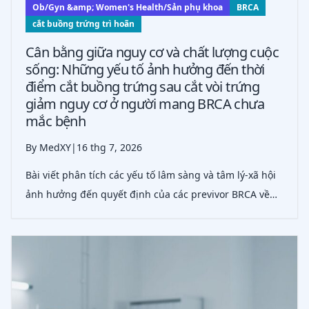
Ob/Gyn &amp; Women's Health/Sản phụ khoa
BRCA
cắt buồng trứng trì hoãn
Cân bằng giữa nguy cơ và chất lượng cuộc
sống: Những yếu tố ảnh hưởng đến thời
điểm cắt buồng trứng sau cắt vòi trứng
giảm nguy cơ ở người mang BRCA chưa
mắc bệnh
By MedXY
|
16 thg 7, 2026
Bài viết phân tích các yếu tố lâm sàng và tâm lý-xã hội
ảnh hưởng đến quyết định của các previvor BRCA về
thời điểm cắt buồng trứng trì hoãn sau cắt vòi trứng
giảm nguy cơ, nhấn mạnh sự cân bằng tinh tế giữa lo
âu ung thư và những lo ngại v