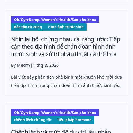
liên quan đến hội chứng Lynch mang lại tỷ lệ đáp ứng
và kết cục sống còn tương tự nhau ở ung thư nội mạc
tử cung thiếu hụt sửa chữa bắ
Ob/Gyn &amp; Women's Health/Sản phụ khoa
Bảo tồn tử cung
Hình ảnh trước sinh
Nhìn lại hội chứng nhau cài răng lược: Tiếp
cận theo địa hình để chẩn đoán hình ảnh
trước sinh và xử trí phẫu thuật cá thể hóa
By MedXY
|
1 thg 8, 2026
Bài viết này phân tích phê bình một khuôn khổ mới dựa
trên địa hình trong chẩn đoán hình ảnh trước sinh và
chiến lược phẫu thuật cá thể hóa đối với hội chứng
nhau cài răng lược, làm nổi bật tiềm năng cải thiện lập
kế hoạch phẫu thuật và tối
Ob/Gyn &amp; Women's Health/Sản phụ khoa
chênh lệch chủng tộc
liệu pháp hormone
Chênh lệch và mức độ duy trì liệu pháp