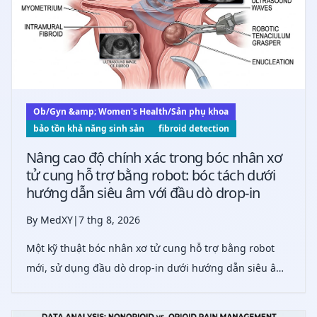
Ob/Gyn &amp; Women's Health/Sản phụ khoa
bảo tồn khả năng sinh sản
fibroid detection
Nâng cao độ chính xác trong bóc nhân xơ
tử cung hỗ trợ bằng robot: bóc tách dưới
hướng dẫn siêu âm với đầu dò drop-in
By MedXY
|
7 thg 8, 2026
Một kỹ thuật bóc nhân xơ tử cung hỗ trợ bằng robot
mới, sử dụng đầu dò drop-in dưới hướng dẫn siêu âm,
giúp cải thiện phát hiện và loại bỏ các u xơ cơ tử cung
tiềm ẩn, qua đó nâng cao độ chính xác phẫu thuật và