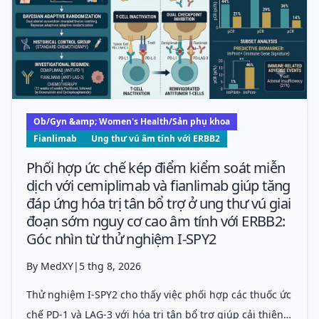
Ob/Gyn &amp; Women's Health/Sản phụ khoa
Fianlimab
Ung thư vú âm tính với ERBB2
Phối hợp ức chế kép điểm kiểm soát miễn
dịch với cemiplimab và fianlimab giúp tăng
đáp ứng hóa trị tân bổ trợ ở ung thư vú giai
đoạn sớm nguy cơ cao âm tính với ERBB2:
Góc nhìn từ thử nghiệm I-SPY2
By MedXY
|
5 thg 8, 2026
Thử nghiệm I-SPY2 cho thấy việc phối hợp các thuốc ức
chế PD-1 và LAG-3 với hóa trị tân bổ trợ giúp cải thiện