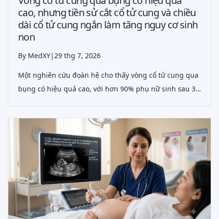
Vòng cổ tử cung qua bụng có hiệu quả
cao, nhưng tiền sử cắt cổ tử cung và chiều
dài cổ tử cung ngắn làm tăng nguy cơ sinh
non
By MedXY
|
29 thg 7, 2026
Một nghiên cứu đoàn hệ cho thấy vòng cổ tử cung qua
bụng có hiệu quả cao, với hơn 90% phụ nữ sinh sau 32
tuần. Tiền sử cắt cổ tử cung và chiều dài cổ tử cung
ngắn trong thai kỳ sớm có liên quan đến sinh cực non.