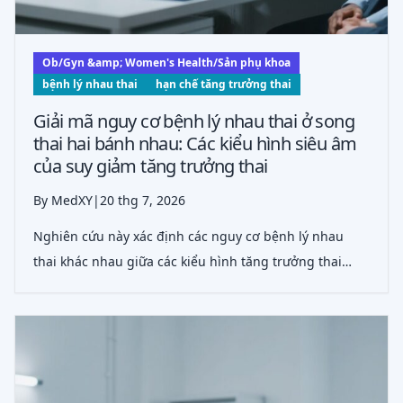
Ob/Gyn &amp; Women's Health/Sản phụ khoa
bệnh lý nhau thai
hạn chế tăng trưởng thai
Giải mã nguy cơ bệnh lý nhau thai ở song
thai hai bánh nhau: Các kiểu hình siêu âm
của suy giảm tăng trưởng thai
By MedXY
|
20 thg 7, 2026
Nghiên cứu này xác định các nguy cơ bệnh lý nhau
thai khác nhau giữa các kiểu hình tăng trưởng thai
được xác định bằng siêu âm ở song thai hai bánh
nhau, đồng thời đề xuất phân nhóm nguy cơ để định
hướng xử trí lâm sàng và nghiên cứu tương