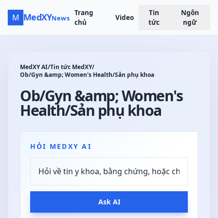
Trang
Tin
Ngôn
MedXY
M
Video
News
chủ
tức
ngữ
MedXY AI
/
Tin tức MedXY
/
Ob/Gyn &amp; Women's Health/Sản phụ khoa
Ob/Gyn &amp; Women's
Health/Sản phụ khoa
HỎI MEDXY AI
Ask AI