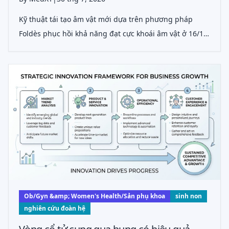
Kỹ thuật tái tạo âm vật mới dựa trên phương pháp
Foldès phục hồi khả năng đạt cực khoái âm vật ở 16/18
bệnh nhân sau phẫu thuật ung thư biểu mô âm hộ, với
tỷ lệ biến chứng thấp và thời gian phẫu thuật tăng
thêm tối thiểu.
Ob/Gyn &amp; Women's Health/Sản phụ khoa
sinh non
nghiên cứu đoàn hệ