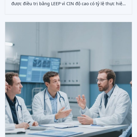
được điều trị bằng LEEP vì CIN độ cao có tỷ lệ thực hiện
thủ thuật chẩn đoán và cắt bỏ lặp lại cao hơn, trong khi
CKC liên quan đến tỷ lệ cắt tử cung và ung thư cổ tử
cung cao hơn trong 36 tháng.