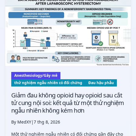
bảo tồn khả năng sinh sản tro
Anesthesiology/Gây mê
thử nghiệm ngẫu nhiên có đối chứng
Đau hậu phẫu
Giảm đau không opioid hay opioid sau cắt
tử cung nội soi: kết quả từ một thử nghiệm
ngẫu nhiên không kém hơn
By MedXY
|
7 thg 8, 2026
Một thử nghiệm ngẫu nhiên có đối chứng gần đây cho