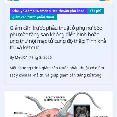
Ob/Gyn &amp; Women's Health/Sản phụ khoa
béo phì
giảm cân trước phẫu thuật
Giảm cân trước phẫu thuật ở phụ nữ béo
phì mắc tăng sản không điển hình hoặc
ung thư nội mạc tử cung độ thấp: Tính khả
thi và kết cục
By MedXY
|
7 thg 8, 2026
Một chương trình giảm cân trước phẫu thuật có giám
sát y khoa là khả thi và giúp giảm cân đáng kể trong
ngắn hạn ở phụ nữ béo phì mắc tăng sản không điển
hình hoặc ung thư biểu mô nội mạc tử cung độ thấp.
Cần thêm nghiên cứu để xác nhận lợi