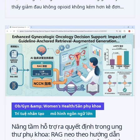
thấy giảm đau không opioid không kém hơn kê đơn
opioid thường quy trong kiểm soát đau sau cắt tử cung
ít xâm lấn, với mức độ hài lòng của người bệnh cao và
giảm rõ rệt việc sử dụng opioid.
Ob/Gyn &amp; Women's Health/Sản phụ khoa
Trí tuệ nhân tạo
mô hình ngôn ngữ lớn
Nâng tầm hỗ trợ ra quyết định trong ung
thư phụ khoa: RAG neo theo hướng dẫn