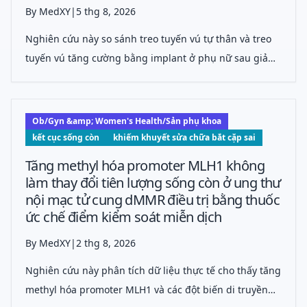
By MedXY
|
5 thg 8, 2026
Nghiên cứu này so sánh treo tuyến vú tự thân và treo
tuyến vú tăng cường bằng implant ở phụ nữ sau giảm
cân nhiều, cho thấy treo tuyến vú tự thân đạt mức hài
lòng cao hơn, kết quả thẩm mỹ tốt hơn và ít biến
chứng hơn khi còn đủ mô vú.
Ob/Gyn &amp; Women's Health/Sản phụ khoa
kết cục sống còn
khiếm khuyết sửa chữa bắt cặp sai
Tăng methyl hóa promoter MLH1 không
làm thay đổi tiên lượng sống còn ở ung thư
nội mạc tử cung dMMR điều trị bằng thuốc
ức chế điểm kiểm soát miễn dịch
By MedXY
|
2 thg 8, 2026
Nghiên cứu này phân tích dữ liệu thực tế cho thấy tăng
methyl hóa promoter MLH1 và các đột biến di truyền