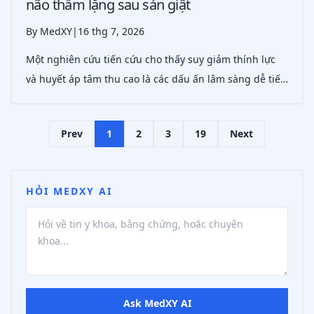
não thầm lặng sau sản giật
By MedXY
|
16 thg 7, 2026
Một nghiên cứu tiến cứu cho thấy suy giảm thính lực
và huyết áp tâm thu cao là các dấu ấn lâm sàng dễ tiếp
cận, có liên quan đến nhồi máu não thầm lặng ở phụ
nữ sau sản giật, qua đó gợi ý khả năng sử dụng chúng
Prev
1
2
3
19
Next
như công cụ phân tầng ban đầu
HỎI MEDXY AI
Ask MedXY AI