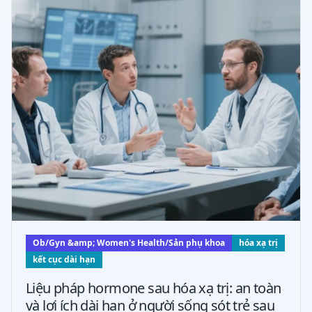
Ob/Gyn &amp; Women's Health/Sản phụ khoa
hóa xạ trị
kết cục dài hạn
Liệu pháp hormone sau hóa xạ trị: an toàn
và lợi ích dài hạn ở người sống sót trẻ sau