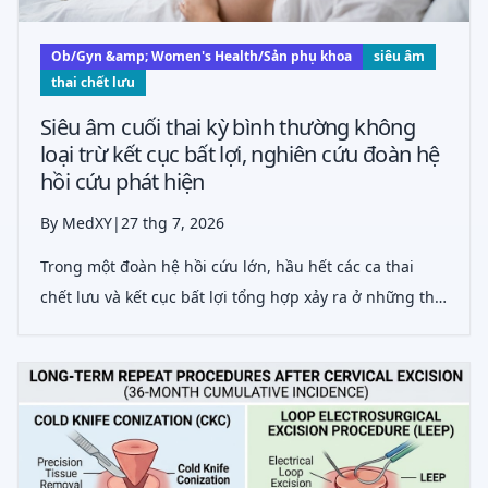
Ob/Gyn &amp; Women's Health/Sản phụ khoa
siêu âm
thai chết lưu
Siêu âm cuối thai kỳ bình thường không
loại trừ kết cục bất lợi, nghiên cứu đoàn hệ
hồi cứu phát hiện
By MedXY
|
27 thg 7, 2026
Trong một đoàn hệ hồi cứu lớn, hầu hết các ca thai
chết lưu và kết cục bất lợi tổng hợp xảy ra ở những thai
kỳ có siêu âm bình thường ở tuần 35–36, mặc dù tỷ lệ
phát hiện cao đối với thai nhỏ so với tuổi thai nặng.