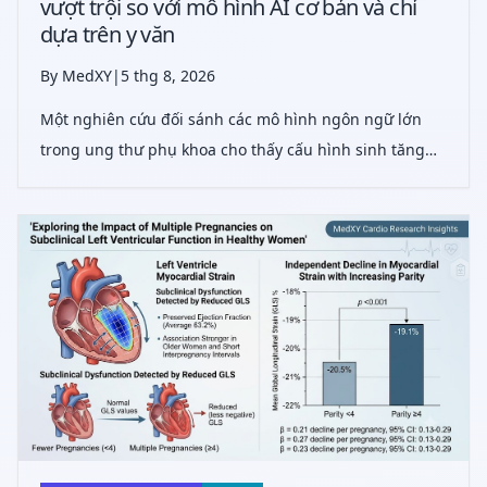
vượt trội so với mô hình AI cơ bản và chỉ
dựa trên y văn
By MedXY
|
5 thg 8, 2026
Một nghiên cứu đối sánh các mô hình ngôn ngữ lớn
trong ung thư phụ khoa cho thấy cấu hình sinh tăng
cường truy xuất neo theo hướng dẫn (RAG) vượt trội so
với các hệ thống AI cơ bản và chỉ dựa trên y văn trong
hỗ trợ ra quyết định lâm sàng,