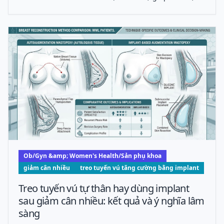
rõ rệt tỷ lệ đáp ứng hoàn toàn bệnh lý ở ung thư vú
giai đoạn sớm nguy cơ cao âm tính với ERBB2, đặc biệt
ở bệnh nhân có chữ ký mi
Ob/Gyn &amp; Women's Health/Sản phụ khoa
giảm cân nhiều
treo tuyến vú tăng cường bằng implant
Treo tuyến vú tự thân hay dùng implant
sau giảm cân nhiều: kết quả và ý nghĩa lâm
sàng