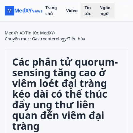
Trang
Tin
Ngôn
MedXY
M
Video
News
chủ
tức
ngữ
MedXY AI
/
Tin tức MedXY
/
Chuyên mục
:
Gastroenterology/Tiêu hóa
Các phân tử quorum-
sensing tăng cao ở
viêm loét đại tràng
kéo dài có thể thúc
đẩy ung thư liên
quan đến viêm đại
tràng