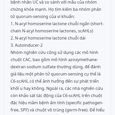
bệnh nhân UC và so sánh với mẫu của nhóm
chứng khỏe mạnh. Họ tìm kiếm ba nhóm phân
tử quorum-sensing của vi khuẩn:
1. N-acyl homoserine lactone chuỗi ngắn (short-
chain N-acyl homoserine lactones, scAHLs)
2. N-acyl homoserine lactone chuỗi dài
3. Autoinducer-2
Nhóm nghiên cứu cũng sử dụng các mô hình
chuột CAC, bao gồm mô hình azoxymethane-
dextran sodium sulfate thường dùng, để đánh
giá liệu một phân tử quorum-sensing cụ thể là
C6-scAHL có thể ảnh hưởng đến sự phát triển
khối u hay không. Ngoài ra, các nhà nghiên cứu
còn khảo sát tác động của C6-scAHL trên chuột
đặc hiệu mầm bệnh âm tính (specific pathogen-
free, SPF) và chuột vô trùng (germ-free). Để hiểu