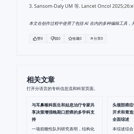
3. Sansom-Daly UM 等. Lancet Oncol 2025;26:
本文在创作过程中使用了包括 AI 在内的多种编辑工具
赞
0
踩
0
收藏
0
分享
0
相关文章
打开分语言的专科信息流和科室页面。
与耳鼻喉科医生和姑息治疗专家共
头颈部癌症
享决策增强晚期口腔癌的多学科支
开术和胃造
持
全面综述
一项前瞻性队列研究表明，结构化
本综述综合