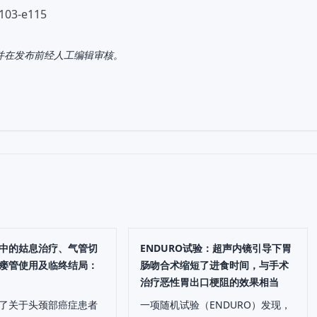
e103-e115
，并在发布前经人工编辑审核。
中的姑息治疗、气管切
ENDURO试验：超声内镜引导下胃
瘘管使用及临终结局：
肠吻合术缩短了进食时间，与手术
治疗恶性胃出口梗阻的效果相当
了关于头颈部癌症患者
一项随机试验（ENDURO）发现，