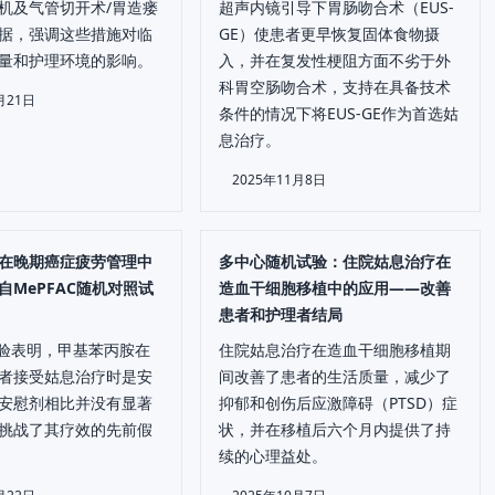
机及气管切开术/胃造瘘
超声内镜引导下胃肠吻合术（EUS-
据，强调这些措施对临
GE）使患者更早恢复固体食物摄
量和护理环境的影响。
入，并在复发性梗阻方面不劣于外
科胃空肠吻合术，支持在具备技术
月21日
条件的情况下将EUS-GE作为首选姑
息治疗。
2025年11月8日
在晚期癌症疲劳管理中
多中心随机试验：住院姑息治疗在
自MePFAC随机对照试
造血干细胞移植中的应用——改善
患者和护理者结局
C试验表明，甲基苯丙胺在
住院姑息治疗在造血干细胞移植期
者接受姑息治疗时是安
间改善了患者的生活质量，减少了
安慰剂相比并没有显著
抑郁和创伤后应激障碍（PTSD）症
挑战了其疗效的先前假
状，并在移植后六个月内提供了持
续的心理益处。