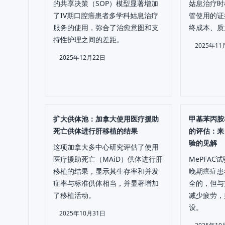
的共享决策（SOP）模型显著增加
姑息治疗时
了IV期口腔癌患者多学科姑息治疗
管使用的证
服务的使用，弥合了治愈意图和支
终成本、质
持性护理之间的差距。
2025年11
2025年12月22日
扩大供体池：加拿大使用医疗援助
甲基苯丙胺
死亡供体进行肝移植的结果
的评估：来
验的见解
这项加拿大多中心研究评估了使用
医疗援助死亡（MAiD）供体进行肝
MePFA
移植的结果，显示其生存率和并发
晚期癌症患
症率与标准供体相当，并显著增加
全的，但与
了移植活动。
减少疲劳，
设。
2025年10月31日