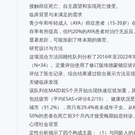
接触癌症死亡、自主愿望和实现死亡接受。
临床背景与未满足的需求
青少年和年轻成人（AYA）癌症患者（15-39
存率有所提高，但约20%的AYA患者对治疗无反
显著差距，可能加剧了终末期的痛苦。
研究设计与方法
这项混合方法回顾性队列分析了2016年至2022
（N=34）。定量评估使用了修订版埃德蒙顿症状
评估了医生记录。综合结果通过联合展示方法呈
关键临床发现
该队列在MAID前5个月开始出现快速症状加重，
包括疲劳（平均ESAS-r评分8.2/10）、健康状
城市（91.2%），而只有29.4%有未成年子女。从晚
50%的患者在死亡前3个月内才接受晚期姑息转诊
心理社会背景
定性分析揭示了四个构成主题：（1）与同龄人的