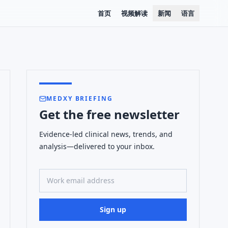
首页
视频解读
新闻
语言
MEDXY BRIEFING
Get the free newsletter
Evidence-led clinical news, trends, and
analysis—delivered to your inbox.
Work email address
Sign up