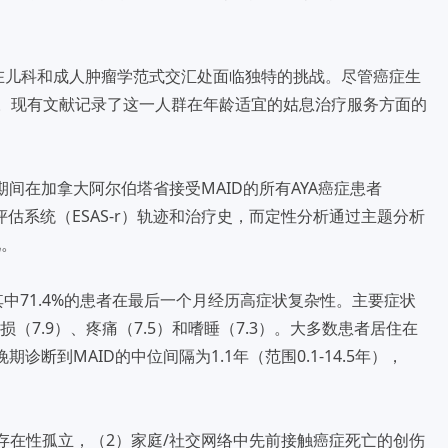
岁）在儿科和成人肿瘤学范式交汇处面临独特的挑战。尽管癌症生
应。现有文献记录了这一人群在年龄适宜的姑息治疗服务方面的
年期间在加拿大阿尔伯塔省接受MAID的所有AYA癌症患者
评估系统（ESAS-r）轨迹和治疗史，而定性分析通过主题分析
现。
其中71.4%的患者在最后一个月经历高症状复杂性。主要症状
况受损（7.9）、疼痛（7.5）和嗜睡（7.3）。大多数患者居住在
期诊断到MAID的中位间隔为1.1年（范围0.1-14.5年），
。
存在性孤立，（2）家庭/社交网络中先前接触癌症死亡的创伤