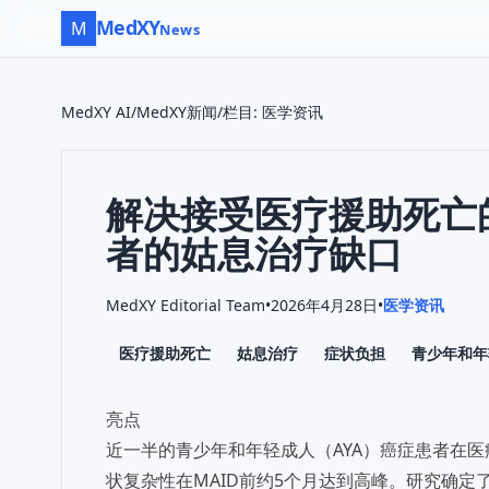
MedXY
M
News
MedXY AI
/
MedXY新闻
/
栏目
:
医学资讯
解决接受医疗援助死亡
者的姑息治疗缺口
MedXY Editorial Team
•
2026年4月28日
•
医学资讯
医疗援助死亡
姑息治疗
症状负担
青少年和年
亮点
近一半的青少年和年轻成人（AYA）癌症患者在医
状复杂性在MAID前约5个月达到高峰。研究确定