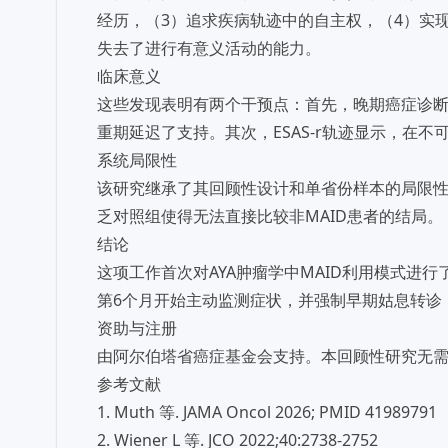
经历，（3）追求疾病轨迹中的自主权，（4）实现
失去了进行有意义活动的能力。
临床意义
这些发现表明有两个干预点：首先，晚期癌症诊
重期延迟了支持。其次，ESAS-r轨迹显示，在
系统局限性
该研究继承了其回顾性设计和单省份样本的局限性
乏对照组使得无法直接比较非MAID患者的结局。
结论
这项工作首次对AYA肿瘤学中MAID利用模式进
第6个月开始主动监测症状，并强制早期姑息转诊
资助与注册
由阿尔伯塔省癌症基金会支持。本回顾性研究无
参考文献
1. Muth 等. JAMA Oncol 2026; PMID 41989791
2. Wiener L 等. JCO 2022;40:2738-2752