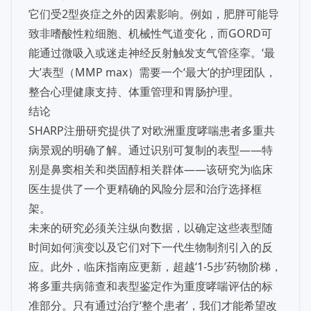
它们受2型炎症之外的因素影响。例如，肥胖可能导
致非嗜酸性粒细胞、机械性气道变化，而GORD可
能通过微吸入或迷走神经反射触发支气管痉挛。‘最
大’表型（MMP max）需要一个‘最大’的护理团队，
整合心理健康支持、体重管理和胃肠护理。
结论
SHARP注册研究提供了对欧洲重度哮喘患者多重共
病景观的明确了解。通过识别可复制的表型——特
别是鼻窦相关和类固醇相关群体——该研究为临床
医生提供了一个更精确的风险分层和治疗选择框
架。
未来的研究必须关注纵向数据，以确定这些表型随
时间如何演变以及它们对下一代生物制剂引入的反
应。此外，临床指南应更新，超越‘1-5步’药物阶梯，
将多重共病筛查和表型鉴定作为重度哮喘评估的标
准部分。只有通过治疗‘整个患者’，我们才能希望改