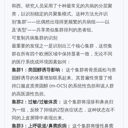
和西。研究人员采用了十种最常见的共病的分层聚
类，以识别稳定的共聚集模式。这种方法允许识
别‘集群’——比偶然出现得更频繁的共病组——以
及‘表型’——共享类似集群排列的患者组。
可复制共病集群的识别
最重要的发现之一是识别出三个核心集群，这些集
群在所有四个欧洲区域中保持显著一致，无论不同
的医疗系统或环境因素如何：
集群1：类固醇诱导影响：
这个集群将骨质疏松与类
固醇诱导的体重增加联系起来。其普遍性突显了维
持口服皮质类固醇 (m-OCS) 的系统性负担和该人群
的高医源性负担。
集群2：过敏/过敏体质：
这个集群将湿疹和鼻炎归
为一组，反映了持续的2型炎症状态，这种状态在不
同的上皮屏障中表现出来。
集群3：上呼吸道/鼻窦疾病：
这个集群将慢性鼻窦