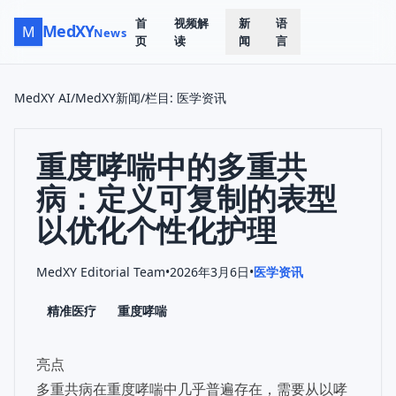
首
视频解
新
语
MedXY
M
News
页
读
闻
言
MedXY AI
/
MedXY新闻
/
栏目
:
医学资讯
重度哮喘中的多重共
病：定义可复制的表型
以优化个性化护理
MedXY Editorial Team
•
2026年3月6日
•
医学资讯
精准医疗
重度哮喘
亮点
多重共病在重度哮喘中几乎普遍存在，需要从以哮