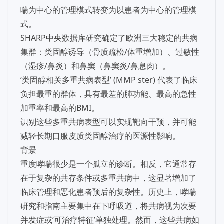
喘为中心的管理模式转变为以患者为中心的管理模
式。
SHARP中央数据库研究确定了欧洲三大稳定的共病
集群：类固醇诱导（骨质疏松/体重增加）、过敏性
（湿疹/鼻炎）和鼻窦（鼻窦炎/鼻息肉）。
‘类固醇相关多重共病表型’ (MMP ster) 代表了临床
负担最重的群体，具有最差的肺功能、最高的急性
加重率和最高的BMI。
识别这些多重共病表型可以实现靶向干预，并可能
减轻长期口服皮质类固醇治疗的医源性影响。
背景
重度哮喘很少是一个孤立的诊断。相反，它通常存
在于复杂的共存条件或多重共病中，这显著增加了
临床管理和恶化患者预后的复杂性。历史上，哮喘
研究和指南主要集中在下呼吸道，将共病视为次要
并发症或‘可治疗特征’单独处理。然而，这些共病如