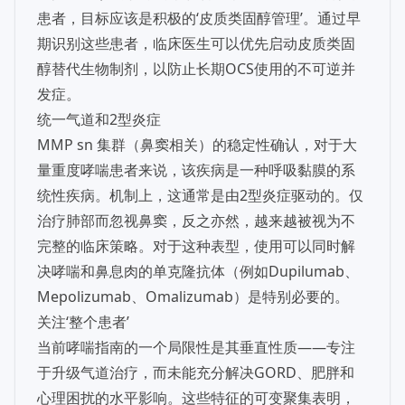
患者，目标应该是积极的‘皮质类固醇管理’。通过早
期识别这些患者，临床医生可以优先启动皮质类固
醇替代生物制剂，以防止长期OCS使用的不可逆并
发症。
统一气道和2型炎症
MMP sn 集群（鼻窦相关）的稳定性确认，对于大
量重度哮喘患者来说，该疾病是一种呼吸黏膜的系
统性疾病。机制上，这通常是由2型炎症驱动的。仅
治疗肺部而忽视鼻窦，反之亦然，越来越被视为不
完整的临床策略。对于这种表型，使用可以同时解
决哮喘和鼻息肉的单克隆抗体（例如Dupilumab、
Mepolizumab、Omalizumab）是特别必要的。
关注‘整个患者’
当前哮喘指南的一个局限性是其垂直性质——专注
于升级气道治疗，而未能充分解决GORD、肥胖和
心理困扰的水平影响。这些特征的可变聚集表明，